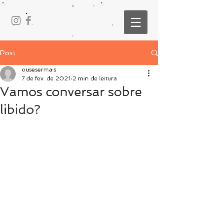
Post
ousesermais
7 de fev. de 2021
2 min de leitura
Vamos conversar sobre
libido?