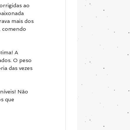
rrigidas ao 
paixonada 
rava mais dos 
e, comendo 
tima! A 
ados. O peso 
ria das vezes 
níveis! Não 
s que 