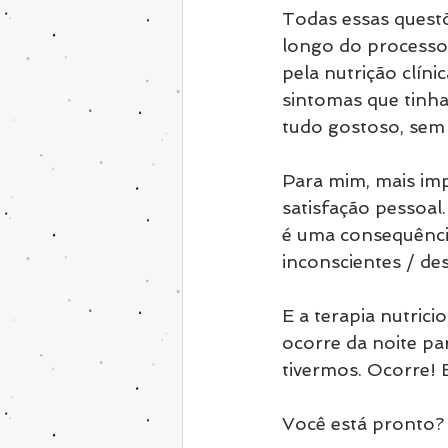
Todas essas questõ
longo do processo
pela nutrição clíni
sintomas que tinha
tudo gostoso, sem 
Para mim, mais imp
satisfação pessoa
é uma consequência
inconscientes / de
E a terapia nutrici
ocorre da noite pa
tivermos. Ocorre!
Você está pronto?