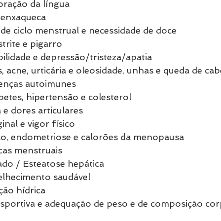
loração da língua
e enxaqueca
 de ciclo menstrual e necessidade de doce
strite e pigarro
abilidade e depressão/tristeza/apatia
s, acne, urticária e oleosidade, unhas e queda de cab
oenças autoimunes
betes, hipertensão e colesterol
 e dores articulares
inal e vigor físico
tico, endometriose e calorões da menopausa
licas menstruais
ado / Esteatose hepática
elhecimento saudável
ção hídrica
sportiva e adequação de peso e de composição cor