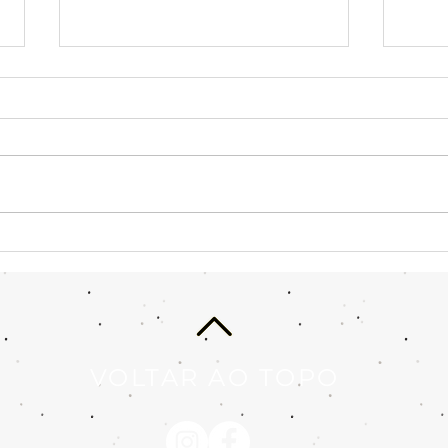
Você precisa acolher a sua
Por 
criança ou adultecer?
end
Enquanto ficar só
modu
acolhendo a criança
interior não
VOLTAR AO TOPO