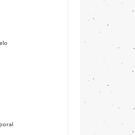
elo
poral