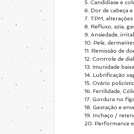
5. Candidíase e co
6. Dor de cabeça 
7. TPM, alterações
8. Refluxo, azia, ga
9. Ansiedade, irrit
10. Pele, dermatite
11. Remissão de d
12. Controle de dia
13. Imunidade baixa
14. Lubrificação vag
15. Ovário policís
16. Fertilidade, Có
17. Gordura no fíg
18. Gestação e env
19. Inchaço / reten
20. Performance e