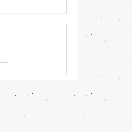
que as mulheres com
ometriose devem
lar histamina?