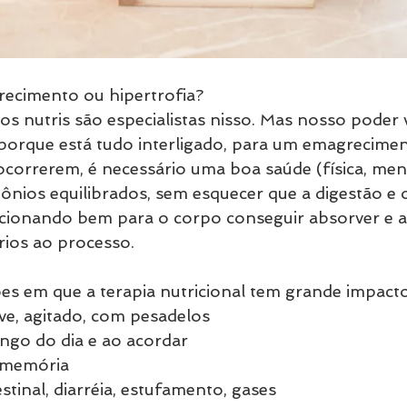
ecimento ou hipertrofia? 
os nutris são especialistas nisso. Mas nosso poder 
porque está tudo interligado, para um emagrecimen
 ocorrerem, é necessário uma boa saúde (física, ment
nios equilibrados, sem esquecer que a digestão e o
cionando bem para o corpo conseguir absorver e a
rios ao processo.
ões em que a terapia nutricional tem grande impact
eve, agitado, com pesadelos
ongo do dia e ao acordar
 memória
stinal, diarréia, estufamento, gases