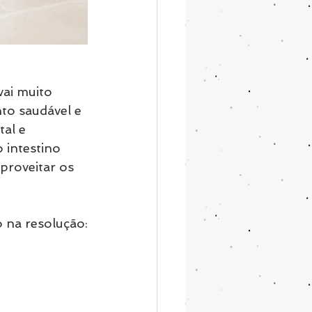
vai muito 
to saudável e 
al e 
 intestino 
proveitar os 
o na resolução: