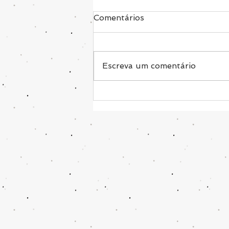
Comentários
Escreva um comentário
É por isso que você não
emagrece!