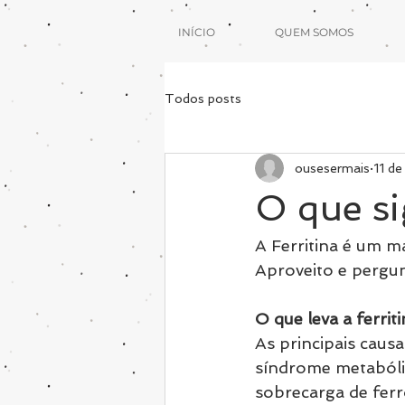
INÍCIO
QUEM SOMOS
Todos posts
ousesermais
11 de
O que si
A Ferritina é um m
Aproveito e pergun
O que leva a ferrit
As principais caus
síndrome metabólic
sobrecarga de ferr