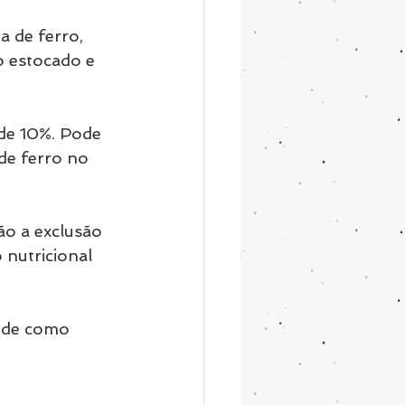
a de ferro, 
o estocado e 
de 10%. Pode 
e ferro no 
ão a exclusão 
nutricional 
úde como 