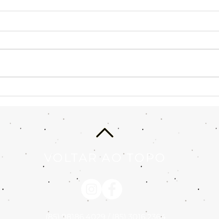
Você precisa acolher a sua
Por 
criança ou adultecer?
end
Enquanto ficar só
modu
acolhendo a criança
interior não
VOLTAR AO TOPO
(85) 98186.4029 / (85) 3016.2364