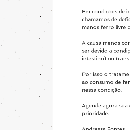
E
m condições de in
chamamos de defici
menos ferro livre 
A causa menos com
ser devido a cond
intestino) ou trans
Por isso o tratame
ao consumo de fer
nessa condição.
Agende agora sua 
prioridade. 
Andressa Fontes