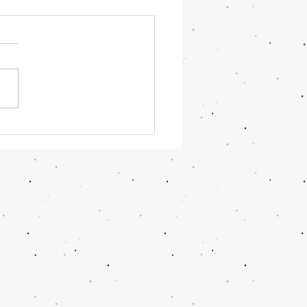
que as mulheres com
ometriose devem
lar histamina?