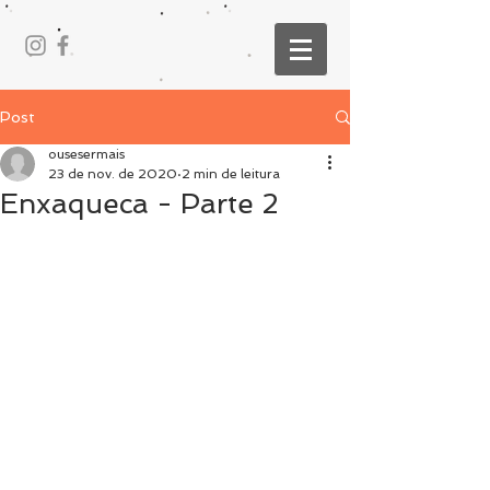
Post
ousesermais
23 de nov. de 2020
2 min de leitura
Enxaqueca - Parte 2