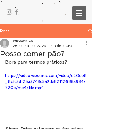
Post
ousesermais
26 de mai. de 2023
1 min de leitura
Posso comer pão?
Bora para termos práticos?
https://video.wixstatic.com/video/e20de6
_6cfc3df25a3743c5a2de82112688a934/
720p/mp4/file.mp4
Simm. Principalmente se for atleta, 