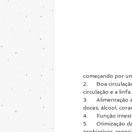
começando por um 
2.      Boa circula
circulação e a linfa.
3.      Alimentação
doces, álcool, cora
4.      Função intes
5.      Otimização 
probioticos, especi