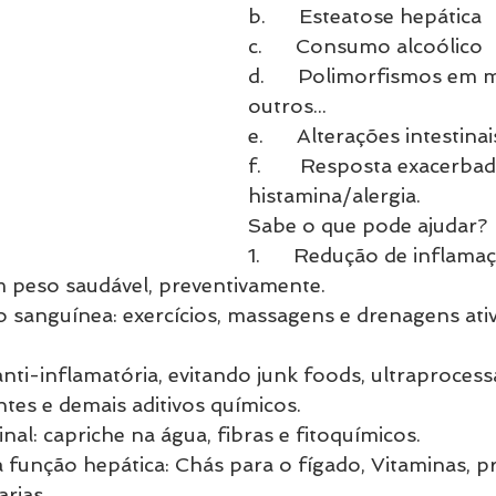
b.      Esteatose hepática
c.      Consumo alcoólico
d.      Polimorfismos em m
outros... 
e.      Alterações intestina
f.       Resposta exacerbad
histamina/alergia.
Sabe o que pode ajudar? 
1.      Redução de inflamaç
peso saudável, preventivamente.
ção sanguínea: exercícios, massagens e drenagens ati
 anti-inflamatória, evitando junk foods, ultraprocess
ntes e demais aditivos químicos.
tinal: capriche na água, fibras e fitoquímicos.
da função hepática: Chás para o fígado, Vitaminas, pr
arias.