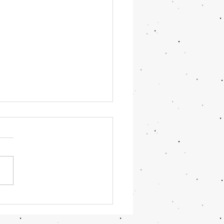
que as mulheres com
ometriose devem
lar histamina?