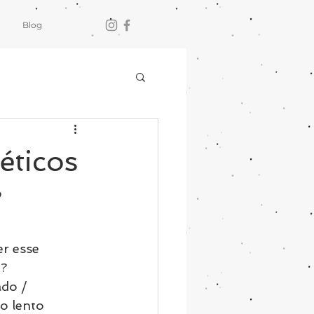
Blog
éticos
?
r esse 
o?
ado / 
ao lento