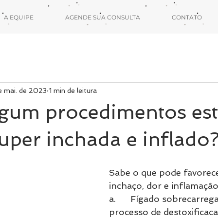
A EQUIPE
AGENDE SUA CONSULTA
CONTATO
e mai. de 2023
1 min de leitura
lgum procedimentos est
super inchada e inflado
Sabe o que pode favorece
inchaço, dor e inflamaçã
a.      Fígado sobrecarreg
processo de destoxificac