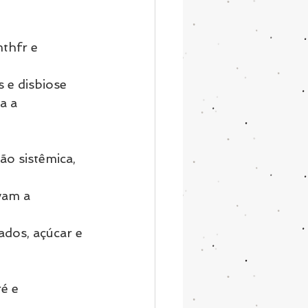
thfr e 
is e disbiose
a a 
ão sistêmica, 
vam a 
ados, açúcar e 
é e 