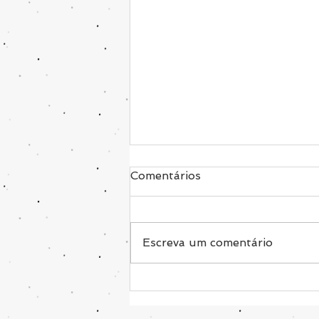
Comentários
Escreva um comentário
É por isso que você não
emagrece!